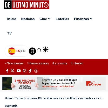
Inicio
Noticias
Cine
Loterías
Finanzas
TV
ES
|
EN
Nacionales
Internacionales
Economía
Entretenimiento
Deport
Home
-
Turismo informa RD recibió más de un millón de visitantes en enero
ECONOMÍA