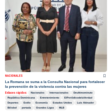
NACIONALES
La Romana se suma a la Consulta Nacional para fortalecer
la prevención de la violencia contra las mujeres
Enlaces rápidos:
Nacionales
Internacionales
Deultimominuto
República Dominicana
Entretenimiento
ElPeriódicodelaVerdad
Deportes
Estilo
Economía
Estados Unidos
Luis Abinader
Béisbol
portada
Grandes Ligas
MLB