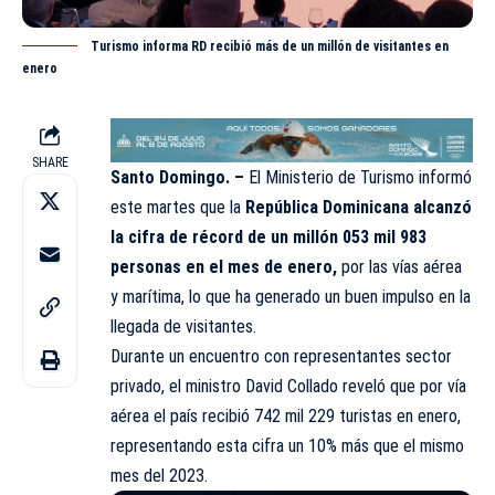
Turismo informa RD recibió más de un millón de visitantes en
enero
SHARE
Santo Domingo. –
El Ministerio de
Turismo
informó
este martes que la
República Dominicana alcanzó
la cifra de récord de un millón 053 mil 983
personas en el mes de enero,
por las vías aérea
y marítima, lo que ha generado un buen impulso en la
llegada de
visitantes
.
Durante un encuentro con representantes sector
privado, el ministro David Collado reveló que por vía
aérea el país recibió 742 mil 229 turistas en enero,
representando esta cifra un 10% más que el mismo
mes del 2023.