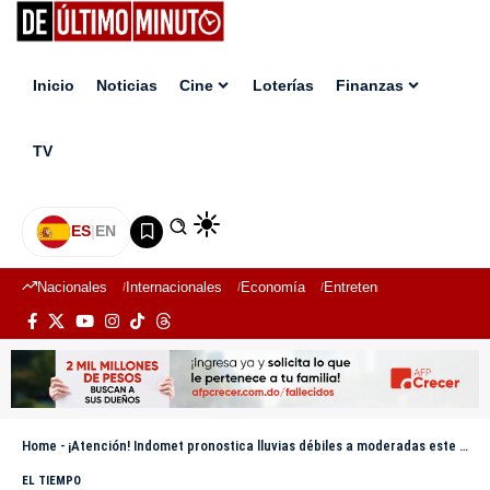
Inicio
Noticias
Cine
Loterías
Finanzas
TV
ES
|
EN
Nacionales
Internacionales
Economía
Entretenimiento
Deport
Home
-
¡Atención! Indomet pronostica lluvias débiles a moderadas este sábado
EL TIEMPO