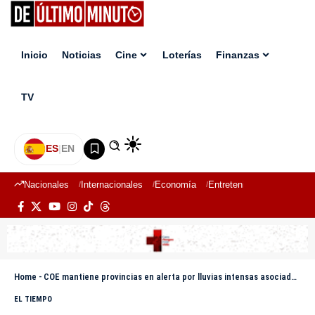
Inicio
Noticias
Cine
Loterías
Finanzas
TV
ES
|
EN
Nacionales
Internacionales
Economía
Entretenimiento
Deport
Home
-
COE mantiene provincias en alerta por lluvias intensas asociadas a vaguada y onda tropical
EL TIEMPO