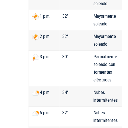
soleado
32°
Mayormente
1 p.m.
soleado
32°
Mayormente
2 p.m.
soleado
30°
Parcialmente
3 p.m.
soleado con
tormentas
eléctricas
34°
Nubes
4 p.m.
intermitentes
32°
Nubes
5 p.m.
intermitentes