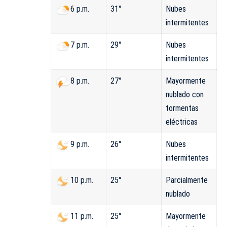
31°
Nubes
6 p.m.
intermitentes
29°
Nubes
7 p.m.
intermitentes
27°
Mayormente
8 p.m.
nublado con
tormentas
eléctricas
26°
Nubes
9 p.m.
intermitentes
25°
Parcialmente
10 p.m.
nublado
25°
Mayormente
11 p.m.