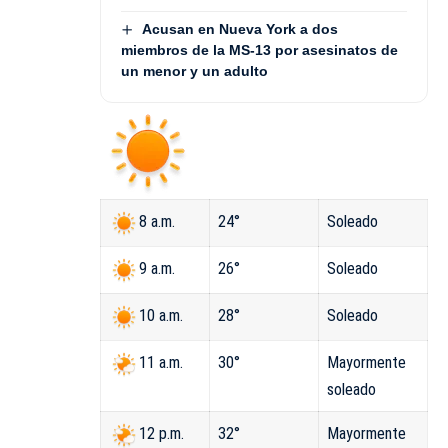
Acusan en Nueva York a dos
miembros de la MS-13 por asesinatos de
un menor y un adulto
24°
Soleado
8 a.m.
26°
Soleado
9 a.m.
28°
Soleado
10 a.m.
30°
Mayormente
11 a.m.
soleado
32°
Mayormente
12 p.m.