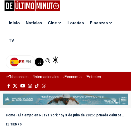
Inicio
Noticias
Cine
Loterías
Finanzas
TV
ES
|
EN
Nacionales
Internacionales
Economía
Entretenimiento
Deport
Home
-
El tiempo en Nueva York hoy 3 de julio de 2025: jornada calurosa con posibles tormentas en la tarde
EL TIEMPO