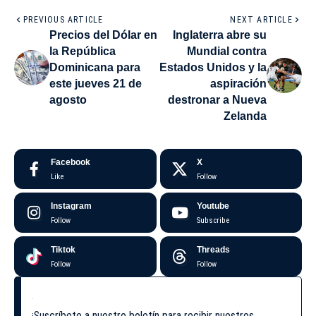
PREVIOUS ARTICLE
NEXT ARTICLE
Precios del Dólar en
Inglaterra abre su
la República
Mundial contra
Dominicana para
Estados Unidos y la
este jueves 21 de
aspiración
agosto
destronar a Nueva
Zelanda
Facebook
X
Like
Follow
Instagram
Youtube
Follow
Subscribe
Tiktok
Threads
Follow
Follow
¡Suscríbete a nuestro boletín para recibir nuestros