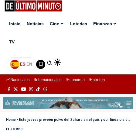
Inicio
Noticias
Cine
Loterías
Finanzas
TV
ES
|
EN
Nacionales
Internacionales
Economía
Entretenimiento
Deport
Home
-
Este jueves preveén polvo del Sahara en el país y continúa ola de calor
EL TIEMPO