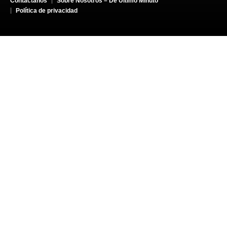
Contáctanos
Sobre Nosotros – De Último Minuto
Política de privacidad