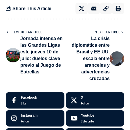
Share This Article
PREVIOUS ARTICLE
NEXT ARTICLE
Jornada intensa en
La crisis
las Grandes Ligas
diplomática entre
este jueves 10 de
Brasil y EE.UU.
julio: duelos clave
escala entre
previo al Juego de
aranceles y
Estrellas
advertencias
cruzadas
Facebook
X
Like
Follow
Instagram
Youtube
Follow
Subscribe