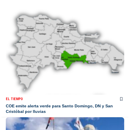
EL TIEMPO
COE emite alerta verde para Santo Domingo, DN y San
Cristóbal por lluvias