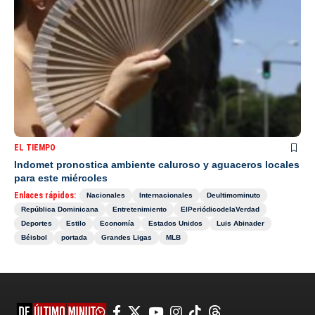
EL TIEMPO
Indomet pronostica ambiente caluroso y aguaceros locales
para este miércoles
Enlaces rápidos:
Nacionales
Internacionales
Deultimominuto
República Dominicana
Entretenimiento
ElPeriódicodelaVerdad
Deportes
Estilo
Economía
Estados Unidos
Luis Abinader
Béisbol
portada
Grandes Ligas
MLB