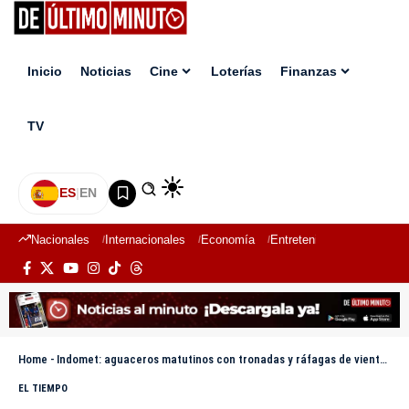
Inicio
Noticias
Cine
Loterías
Finanzas
TV
ES
|
EN
Nacionales
Internacionales
Economía
Entretenimiento
Deport
Home
-
Indomet: aguaceros matutinos con tronadas y ráfagas de viento por onda tropical
EL TIEMPO