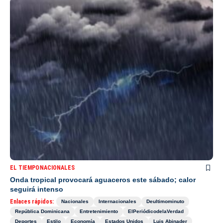
EL TIEMPO
NACIONALES
Onda tropical provocará aguaceros este sábado; calor
seguirá intenso
Enlaces rápidos:
Nacionales
Internacionales
Deultimominuto
República Dominicana
Entretenimiento
ElPeriódicodelaVerdad
Deportes
Estilo
Economía
Estados Unidos
Luis Abinader