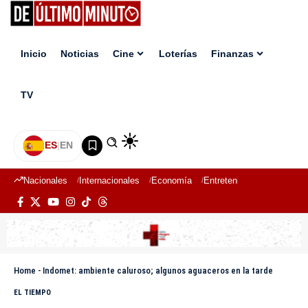
Inicio
Noticias
Cine
Loterías
Finanzas
TV
ES
|
EN
Nacionales
Internacionales
Economía
Entretenimiento
Deport
Home
-
Indomet: ambiente caluroso; algunos aguaceros en la tarde
EL TIEMPO