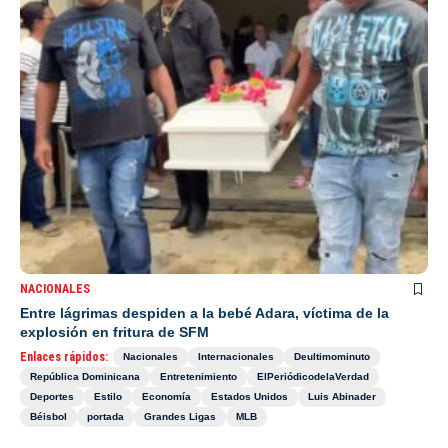
NACIONALES
Entre lágrimas despiden a la bebé Adara, víctima de la
explosión en fritura de SFM
Enlaces rápidos:
Nacionales
Internacionales
Deultimominuto
República Dominicana
Entretenimiento
ElPeriódicodelaVerdad
Deportes
Estilo
Economía
Estados Unidos
Luis Abinader
Béisbol
portada
Grandes Ligas
MLB