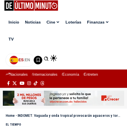
Inicio
Noticias
Cine
Loterías
Finanzas
TV
ES
|
EN
Nacionales
Internacionales
Economía
Entretenimiento
Deport
Home
-
INDOMET: Vaguada y onda tropical provocarán aguaceros y tormentas eléctricas en varias provincias
EL TIEMPO