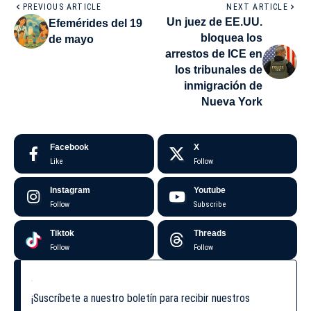
PREVIOUS ARTICLE
NEXT ARTICLE
Un juez de EE.UU.
Efemérides del 19
bloquea los
de mayo
arrestos de ICE en
los tribunales de
inmigración de
Nueva York
Facebook
X
Like
Follow
Instagram
Youtube
Follow
Subscribe
Tiktok
Threads
Follow
Follow
¡Suscríbete a nuestro boletín para recibir nuestros