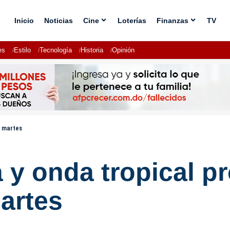
Inicio
Noticias
Cine
Loterías
Finanzas
TV
es
Estilo
Tecnología
Historia
Opinión
e martes
y onda tropical pr
artes