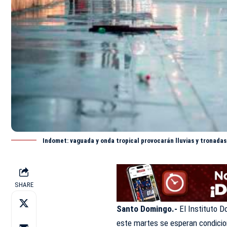
Indomet: vaguada y onda tropical provocarán lluvias y tronada
SHARE
Santo Domingo.-
El Instituto 
este martes se esperan condicio