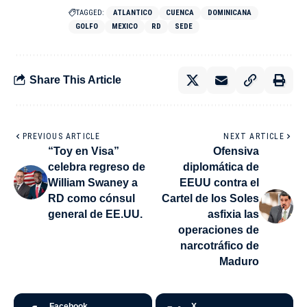
TAGGED:
ATLANTICO
CUENCA
DOMINICANA
GOLFO
MEXICO
RD
SEDE
Share This Article
PREVIOUS ARTICLE
NEXT ARTICLE
“Toy en Visa”
Ofensiva
celebra regreso de
diplomática de
William Swaney a
EEUU contra el
RD como cónsul
Cartel de los Soles
general de EE.UU.
asfixia las
operaciones de
narcotráfico de
Maduro
Facebook
X