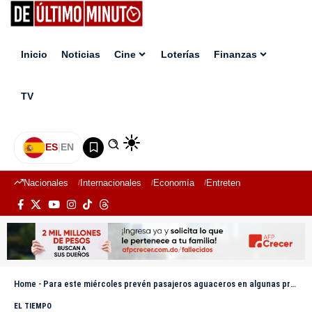
Inicio
Noticias
Cine
Loterías
Finanzas
TV
ES
|
EN
Nacionales
Internacionales
Economía
Entretenimiento
Deport
Home
-
Para este miércoles prevén pasajeros aguaceros en algunas provincias
EL TIEMPO