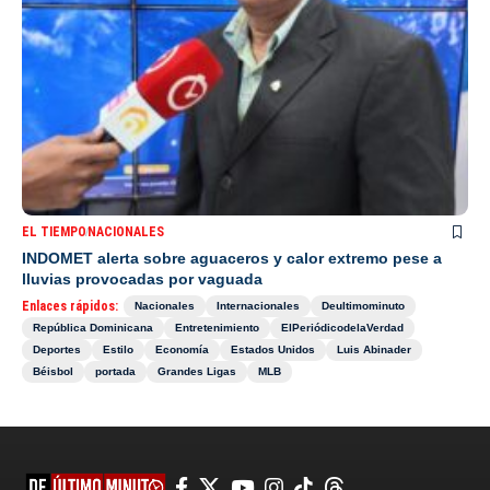
EL TIEMPO
NACIONALES
INDOMET alerta sobre aguaceros y calor extremo pese a
lluvias provocadas por vaguada
Enlaces rápidos:
Nacionales
Internacionales
Deultimominuto
República Dominicana
Entretenimiento
ElPeriódicodelaVerdad
Deportes
Estilo
Economía
Estados Unidos
Luis Abinader
Béisbol
portada
Grandes Ligas
MLB