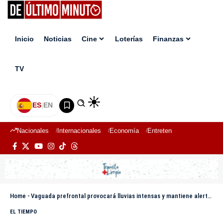
Inicio
Noticias
Cine
Loterías
Finanzas
TV
ES
|
EN
Nacionales
Internacionales
Economía
Entretenimiento
Deport
Home
-
Vaguada prefrontal provocará lluvias intensas y mantiene alertas en varias provincias
EL TIEMPO