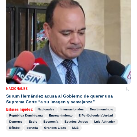
NACIONALES
Surum Hernández acusa al Gobierno de querer una
Suprema Corte “a su imagen y semejanza”
Enlaces rápidos:
Nacionales
Internacionales
Deultimominuto
República Dominicana
Entretenimiento
ElPeriódicodelaVerdad
Deportes
Estilo
Economía
Estados Unidos
Luis Abinader
Béisbol
portada
Grandes Ligas
MLB