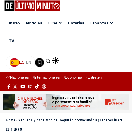
Inicio
Noticias
Cine
Loterías
Finanzas
TV
ES
|
EN
Nacionales
Internacionales
Economía
Entretenimiento
Deport
Home
-
Vaguada y onda tropical seguirán provocando aguaceros fuertes, según Indomet
EL TIEMPO