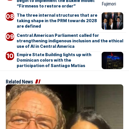
begin to implement the Bukele model:
“Firmness to restore order”
The three internal structures that are
taking shape in the PRM towards 2028
are defined
Central American Parliament called for
strengthening indigenous inclusion and the ethical
use of AI in Central America
Empire State Building lights up with
Dominican colors with the
participation of Santiago Matías
Related News