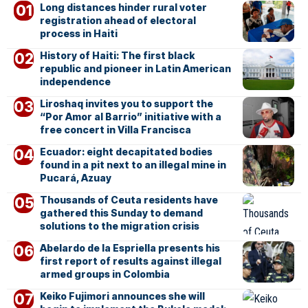
Long distances hinder rural voter
registration ahead of electoral
process in Haiti
History of Haiti: The first black
republic and pioneer in Latin American
independence
Liroshaq invites you to support the
“Por Amor al Barrio” initiative with a
free concert in Villa Francisca
Ecuador: eight decapitated bodies
found in a pit next to an illegal mine in
Pucará, Azuay
Thousands of Ceuta residents have
gathered this Sunday to demand
solutions to the migration crisis
Abelardo de la Espriella presents his
first report of results against illegal
armed groups in Colombia
Keiko Fujimori announces she will