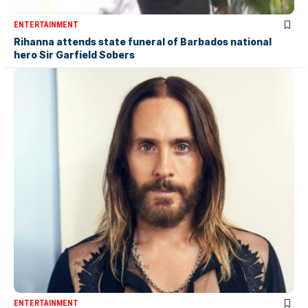
ENTERTAINMENT
Rihanna attends state funeral of Barbados national
hero Sir Garfield Sobers
ENTERTAINMENT