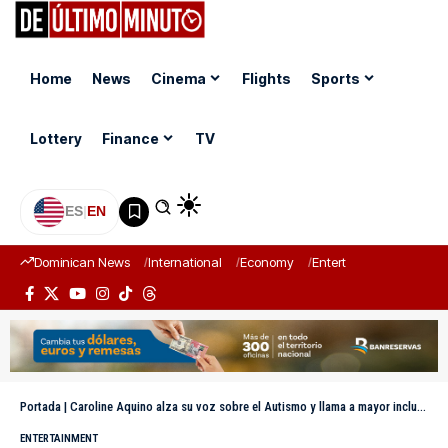
Home
News
Cinema
Flights
Sports
Lottery
Finance
TV
ES
|
EN
Dominican News
International
Economy
Entertainment
Sports
Portada
|
Caroline Aquino alza su voz sobre el Autismo y llama a mayor inclusión en RD
ENTERTAINMENT