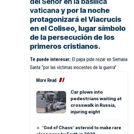
del Señor en la basílica
vaticana
y por la noche
protagonizará el Viacrucis
en el Coliseo, lugar símbolo
de la persecución de los
primeros cristianos.
Te puede interesar:
El papa pide rezar en Semana
Santa “por las víctimas inocentes de la guerra”
More Read
Car plows into
pedestrians waiting at
crosswalk in Russia,
injuring eight
‘God of Chaos’ asteroid to make rare