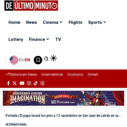
Home
News
Cinema
Flights
Sports
Lottery
Finance
TV
ES
|
EN
Dominican News
International
Economy
Entertainment
Sports
Portada
|
El papa lavará los pies a 12 sacerdotes en San Juan de Letrán en su primera Semana Santa
INTERNATIONAL