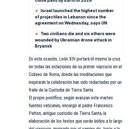
close pass by Earth in 2029
Israel launched the highest number
of projectiles in Lebanon since the
agreement on Wednesday, says UN
Two civilians die and six others were
wounded by Ukrainian drone attack in
Bryansk
En esta ocasión, León XIV portará él mismo la cruz
en todas las estaciones de su primer viacrucis en el
Coliseo de Roma, donde las meditaciones que
inspirarán la celebración han sido redactadas por un
fraile de la Custodia de Tierra Santa.
El propio pontífice, según avanzan este martes
fuentes vaticanas, encargó al padre Francesco
Patton, antiguo custodio de Tierra Santa, la
elaboración de los textos que serán leídos a lo largo
del viacrucis, inspirado por el camino de Jesús a la