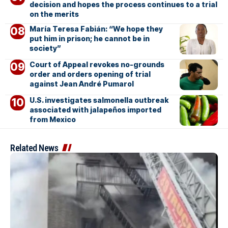
decision and hopes the process continues to a trial
on the merits
María Teresa Fabián: “We hope they
put him in prison; he cannot be in
society”
Court of Appeal revokes no-grounds
order and orders opening of trial
against Jean André Pumarol
U.S. investigates salmonella outbreak
associated with jalapeños imported
from Mexico
Related News