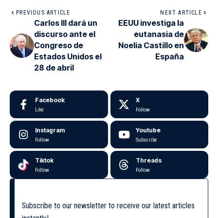
PREVIOUS ARTICLE
NEXT ARTICLE
Carlos III dará un
EEUU investiga la
discurso ante el
eutanasia de
Congreso de
Noelia Castillo en
Estados Unidos el
España
28 de abril
Facebook
X
Like
Follow
Instagram
Youtube
Follow
Subscribe
Tiktok
Threads
Follow
Follow
Subscribe to our newsletter to receive our latest articles