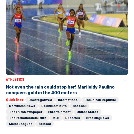
ATHLETICS
Not even the rain could stop her! Marileidy Paulino
conquers gold in the 400 meters
Quick links:
Uncategorized
International
Dominican Republic
Dominican News
Deultimominuto
Baseball
TheTruthNewspaper
Entertainment
United States
ThePeriódicodelaTruth
MLB
DEportes
BreakingNews
Major Leagues
Béisbol