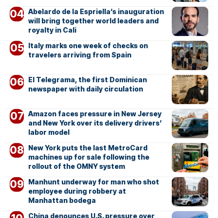
Abelardo de la Espriella’s inauguration
will bring together world leaders and
royalty in Cali
Italy marks one week of checks on
travelers arriving from Spain
El Telegrama, the first Dominican
newspaper with daily circulation
Amazon faces pressure in New Jersey
and New York over its delivery drivers’
labor model
New York puts the last MetroCard
machines up for sale following the
rollout of the OMNY system
Manhunt underway for man who shot
employee during robbery at
Manhattan bodega
China denounces U.S. pressure over