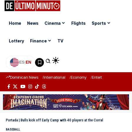
Home
News
Cinema
Flights
Sports
Lottery
Finance
TV
ES
|
EN
Dominican News
International
Economy
Entertainment
Sports
Portada
|
Bulls kick off Early Camp with 40 players at the Corral
BASEBALL