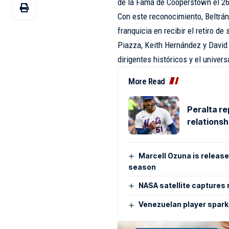
de la Fama de Cooperstown el 26 d
Con este reconocimiento, Beltrán 
franquicia en recibir el retiro 
Piazza, Keith Hernández y David 
dirigentes históricos y el univer
More Read
Peralta re
relations
Marcell Ozuna is release
season
NASA satellite captures 
Venezuelan player spark