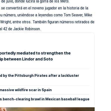
e julio, donde lucirá la gorra de los Mets.
se convertirá en el noveno jugador en la historia de la
de su número, uniéndose a leyendas como Tom Seaver, Mike
Wright, entre otros. También figuran números retirados de
sal 42 de Jackie Robinson.
portedly mediated to strengthen the
hip between Lindor and Soto
d by the Pittsburgh Pirates after a lackluster
massive wildfire scar in Spain
s bench-clearing brawl in Mexican baseball league