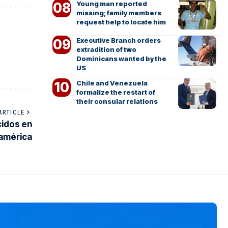
Young man reported
missing; family members
request help to locate him
Executive Branch orders
extradition of two
Dominicans wanted by the
US
Chile and Venezuela
formalize the restart of
their consular relations
ARTICLE
cidos en
américa