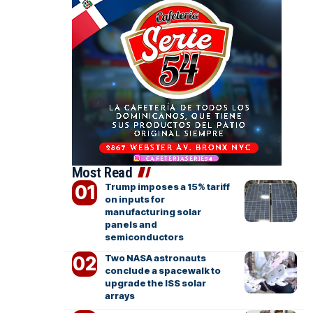
Most Read
Trump imposes a 15% tariff
on inputs for
manufacturing solar
panels and
semiconductors
Two NASA astronauts
conclude a spacewalk to
upgrade the ISS solar
arrays