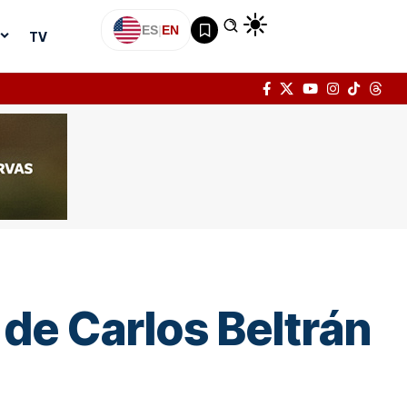
ES
|
EN
TV
 de Carlos Beltrán