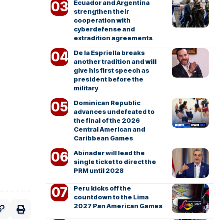
Ecuador and Argentina
strengthen their
cooperation with
cyberdefense and
extradition agreements
De la Espriella breaks
another tradition and will
give his first speech as
president before the
military
Dominican Republic
advances undefeated to
the final of the 2026
Central American and
Caribbean Games
Abinader will lead the
single ticket to direct the
PRM until 2028
Peru kicks off the
countdown to the Lima
2027 Pan American Games