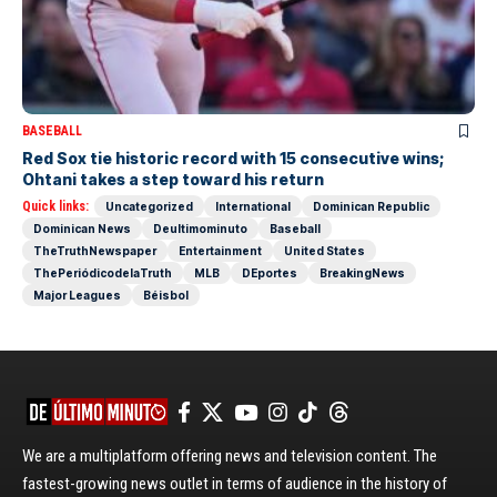
BASEBALL
Red Sox tie historic record with 15 consecutive wins;
Ohtani takes a step toward his return
Quick links:
Uncategorized
International
Dominican Republic
Dominican News
Deultimominuto
Baseball
TheTruthNewspaper
Entertainment
United States
ThePeriódicodelaTruth
MLB
DEportes
BreakingNews
Major Leagues
Béisbol
We are a multiplatform offering news and television content. The
fastest-growing news outlet in terms of audience in the history of