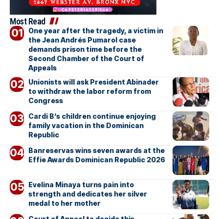
Most Read
One year after the tragedy, a victim in
the Jean Andrés Pumarol case
demands prison time before the
Second Chamber of the Court of
Appeals
Unionists will ask President Abinader
to withdraw the labor reform from
Congress
Cardi B’s children continue enjoying
family vacation in the Dominican
Republic
Banreservas wins seven awards at the
Effie Awards Dominican Republic 2026
Evelina Minaya turns pain into
strength and dedicates her silver
medal to her mother
Court of Appeal to decide this