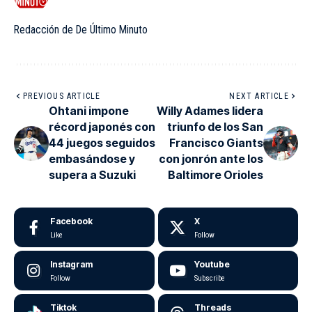
Redacción de De Último Minuto
PREVIOUS ARTICLE
NEXT ARTICLE
Ohtani impone
Willy Adames lidera
récord japonés con
triunfo de los San
44 juegos seguidos
Francisco Giants
embasándose y
con jonrón ante los
supera a Suzuki
Baltimore Orioles
Facebook
X
Like
Follow
Instagram
Youtube
Follow
Subscribe
Tiktok
Threads