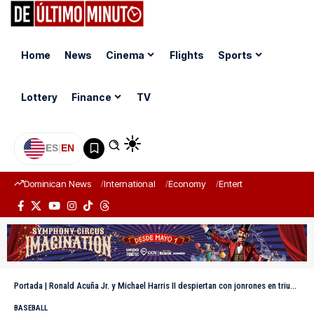
Home
News
Cinema
Flights
Sports
Lottery
Finance
TV
ES
|
EN
Dominican News
International
Economy
Entertainment
Sports
Portada
|
Ronald Acuña Jr. y Michael Harris II despiertan con jonrones en triunfo de Bravos
BASEBALL