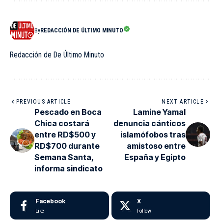
By
REDACCIÓN DE ÚLTIMO MINUTO
Redacción de De Último Minuto
PREVIOUS ARTICLE
NEXT ARTICLE
Pescado en Boca
Lamine Yamal
Chica costará
denuncia cánticos
entre RD$500 y
islamófobos tras
RD$700 durante
amistoso entre
Semana Santa,
España y Egipto
informa sindicato
Facebook
X
Like
Follow