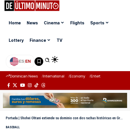
Home
News
Cinema
Flights
Sports
Lottery
Finance
TV
ES
|
EN
Dominican News
International
Economy
Entertainment
Sports
Portada
|
Shohei Ohtani extiende su dominio con dos rachas históricas en Grandes Ligas
BASEBALL