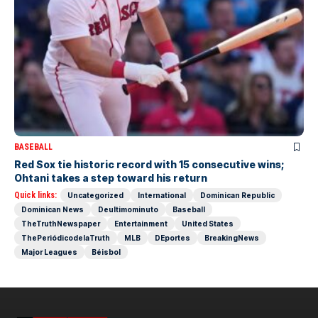
BASEBALL
Red Sox tie historic record with 15 consecutive wins;
Ohtani takes a step toward his return
Quick links:
Uncategorized
International
Dominican Republic
Dominican News
Deultimominuto
Baseball
TheTruthNewspaper
Entertainment
United States
ThePeriódicodelaTruth
MLB
DEportes
BreakingNews
Major Leagues
Béisbol