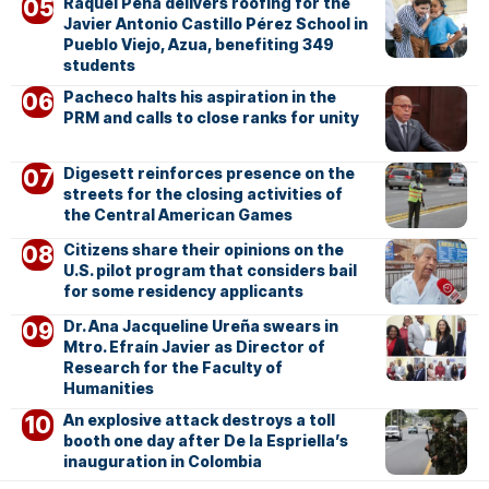
Raquel Peña delivers roofing for the
Javier Antonio Castillo Pérez School in
Pueblo Viejo, Azua, benefiting 349
students
Pacheco halts his aspiration in the
PRM and calls to close ranks for unity
Digesett reinforces presence on the
streets for the closing activities of
the Central American Games
Citizens share their opinions on the
U.S. pilot program that considers bail
for some residency applicants
Dr. Ana Jacqueline Ureña swears in
Mtro. Efraín Javier as Director of
Research for the Faculty of
Humanities
An explosive attack destroys a toll
booth one day after De la Espriella’s
inauguration in Colombia