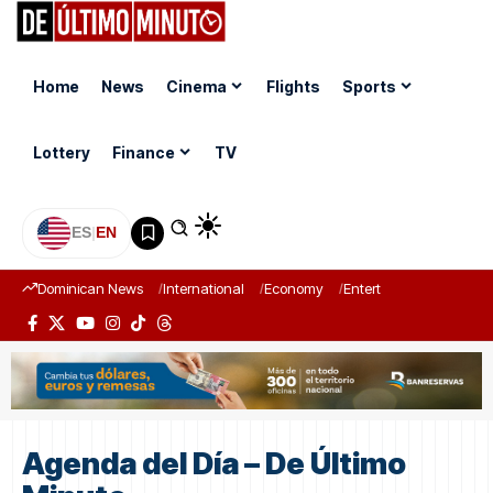
Home
News
Cinema
Flights
Sports
Lottery
Finance
TV
ES
|
EN
Dominican News
International
Economy
Entertainment
Sports
Agenda del Día – De Último