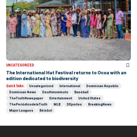
UNCATEGORIZED
The International Hat Festival returns to Ocoa with an
edition dedicated to biodiversity
Quick links:
Uncategorized
International
Dominican Republic
Dominican News
Deultimominuto
Baseball
TheTruthNewspaper
Entertainment
United States
ThePeriódicodelaTruth
MLB
DEportes
BreakingNews
Major Leagues
Béisbol