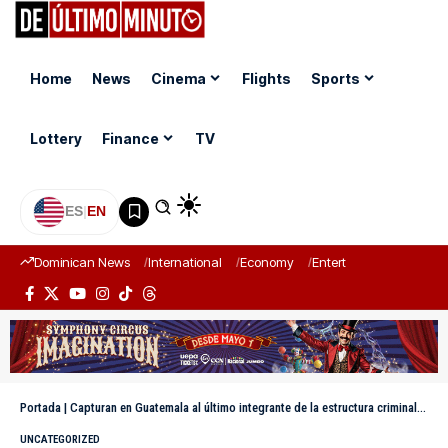
Home
News
Cinema
Flights
Sports
Lottery
Finance
TV
ES
|
EN
Dominican News
International
Economy
Entertainment
Sports
Portada
|
Capturan en Guatemala al último integrante de la estructura criminal “Los Fósforos”
UNCATEGORIZED