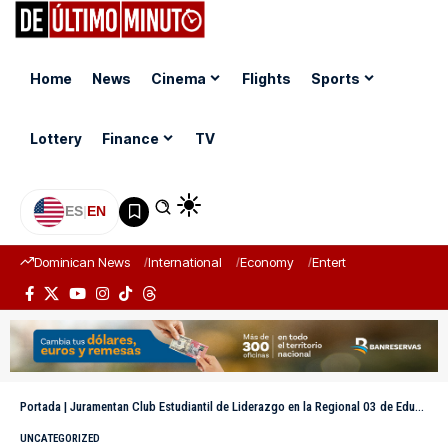
Home
News
Cinema
Flights
Sports
Lottery
Finance
TV
ES
|
EN
Dominican News
International
Economy
Entertainment
Sports
Portada
|
Juramentan Club Estudiantil de Liderazgo en la Regional 03 de Educación en Azua
UNCATEGORIZED