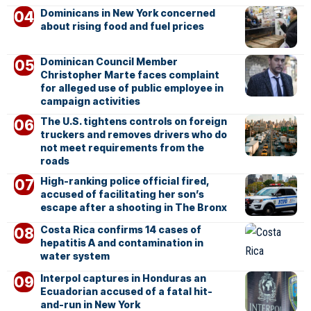
Dominicans in New York concerned
about rising food and fuel prices
Dominican Council Member
Christopher Marte faces complaint
for alleged use of public employee in
campaign activities
The U.S. tightens controls on foreign
truckers and removes drivers who do
not meet requirements from the
roads
High-ranking police official fired,
accused of facilitating her son’s
escape after a shooting in The Bronx
Costa Rica confirms 14 cases of
hepatitis A and contamination in
water system
Interpol captures in Honduras an
Ecuadorian accused of a fatal hit-
and-run in New York