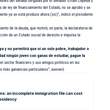
iones del senado dirigidas por el senador Efraín Cepeda y
s de ley de financiamiento del Estado, no se aprobó y se
iente ya se está produce ahora (sic)”, indicó el presidente
ento de la deuda, que motivó, en parte, la declaratoria de
cción de un Estado social de derecho e impulsa la
ya y no permitirá que ni un solo pobre, trabajador o
dad ningún joven con ganas de estudiar, pague la
l sector financiero y sus amigos políticos en las
do más ganancias particulares”, aseveró.
s: an incomplete immigration file can cost
residency