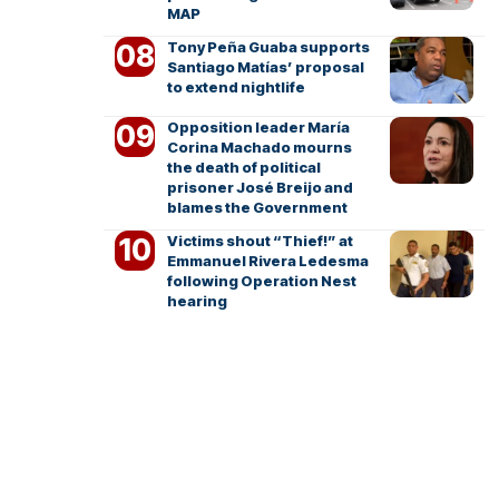
MAP
Tony Peña Guaba supports
Santiago Matías’ proposal
to extend nightlife
Opposition leader María
Corina Machado mourns
the death of political
prisoner José Breijo and
blames the Government
Victims shout “Thief!” at
Emmanuel Rivera Ledesma
following Operation Nest
hearing