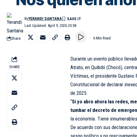
By
YERANDI SANTANA
Last Updated: April 9, 2026 20:58
Share
6 Min Read
Durante un evento público llevad
Atrato, en Quibdó (Chocó), centr
SHARE
Víctimas, el presidente Gustavo
Constitucional de declarar inex
de 2025.
“
Si yo abro ahora las redes, m
tumbar el decreto de emergen
la economía. Tiene innumerables 
De acuerdo con sus declaraciones
sesgo político y no precisamen