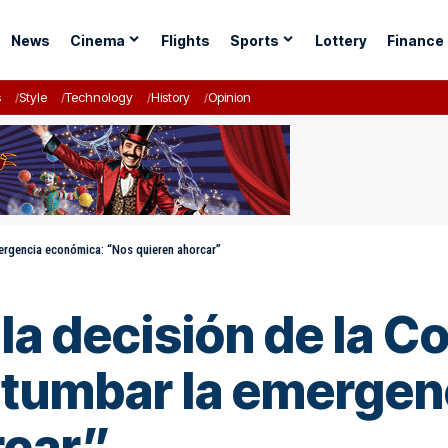
News
Cinema
Flights
Sports
Lottery
Finance
s
Style
Technology
History
Opinion
emergencia económica: “Nos quieren ahorcar”
 la decisión de la C
e tumbar la emerge
rcar”