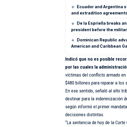
Ecuador and Argentina s
and extradition agreement
De la Espriella breaks an
president before the milita
Dominican Republic adva
American and Caribbean 
Indicó que no es posible reco
por las cuales la administrac
víctimas del conflicto armado en
$480 billones para reparar a los 
En ese sentido, señaló al alto tr
destinar para la indemnización d
según informó el primer mandatar
decisiones distintas.
“La sentencia de hoy de la Cort