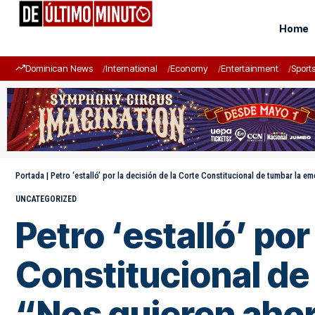
Home
Dominican News
International
Economy
Entertainment
Sport
Portada
|
Petro ‘estalló’ por la decisión de la Corte Constitucional de tumbar la 
UNCATEGORIZED
Petro ‘estalló’ por
Constitucional d
“Nos quieren aho