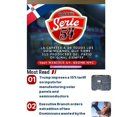
Most Read
Trump imposes a 15% tariff
on inputs for
manufacturing solar
panels and
semiconductors
Executive Branch orders
extradition of two
Dominicans wanted by the