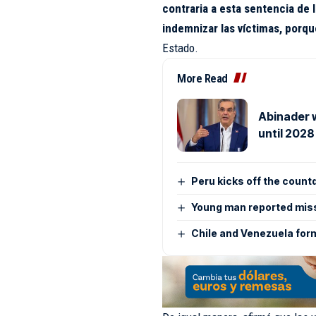
contraria a esta sentencia de 
indemnizar las víctimas, porqu
Estado.
More Read
Abinader w
until 2028
Peru kicks off the coun
Young man reported miss
Chile and Venezuela forma