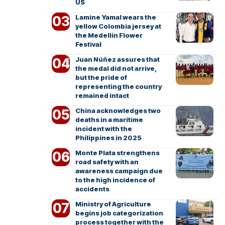
US
Lamine Yamal wears the
yellow Colombia jersey at
the Medellín Flower
Festival
Juan Núñez assures that
the medal did not arrive,
but the pride of
representing the country
remained intact
China acknowledges two
deaths in a maritime
incident with the
Philippines in 2025
Monte Plata strengthens
road safety with an
awareness campaign due
to the high incidence of
accidents
Ministry of Agriculture
begins job categorization
process together with the