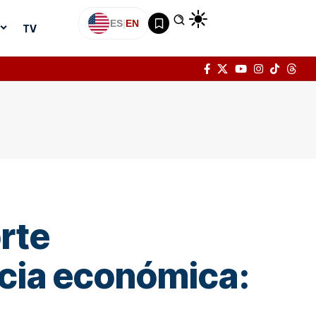
ES
|
EN
TV
orte
ncia económica: