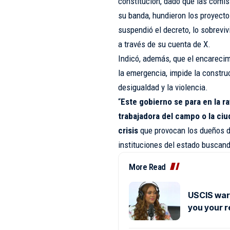
constitución, dado que las comis
su banda, hundieron los proyecto
suspendió el decreto, lo sobreviv
a través de su cuenta de X.
Indicó, además, que el encarecimi
la emergencia, impide la constru
desigualdad y la violencia.
“
Este gobierno se para en la ra
trabajadora del campo o la ciu
crisis
que provocan los dueños de
instituciones del estado buscan
More Read
USCIS warn
you your 