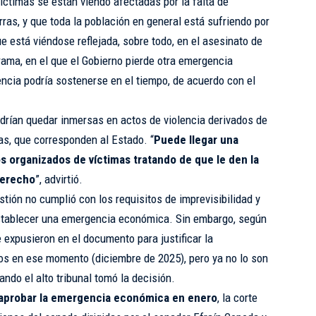
víctimas se están viendo afectadas por la falta de
erras, y que toda la población en general está sufriendo por
que está viéndose reflejada, sobre todo, en el asesinato de
orama, en el que el Gobierno pierde otra emergencia
encia podría sostenerse en el tiempo, de acuerdo con el
drían quedar inmersas en actos de violencia derivados de
as, que corresponden al Estado. “
Puede llegar una
s organizados de víctimas tratando de que le den la
derecho
”, advirtió.
stión no cumplió con los requisitos de imprevisibilidad y
stablecer una emergencia económica. Sin embargo, según
 expusieron en el documento para justificar la
rios en ese momento (diciembre de 2025), pero ya no lo son
ndo el alto tribunal tomó la decisión.
no aprobar la emergencia económica en enero
, la corte