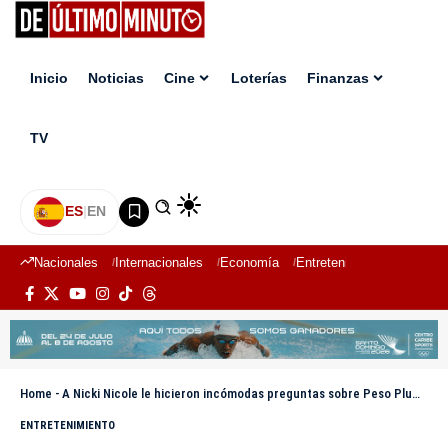
Inicio
Noticias
Cine
Loterías
Finanzas
TV
ES
|
EN
Nacionales
Internacionales
Economía
Entretenimiento
Deport
Home
-
A Nicki Nicole le hicieron incómodas preguntas sobre Peso Pluma y su respuesta fue contundente: “Ya está”
ENTRETENIMIENTO