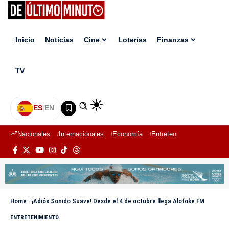
Inicio
Noticias
Cine
Loterías
Finanzas
TV
ES
|
EN
Nacionales
Internacionales
Economía
Entretenimiento
Deport
Home
-
¡Adiós Sonido Suave! Desde el 4 de octubre llega Alofoke FM
ENTRETENIMIENTO