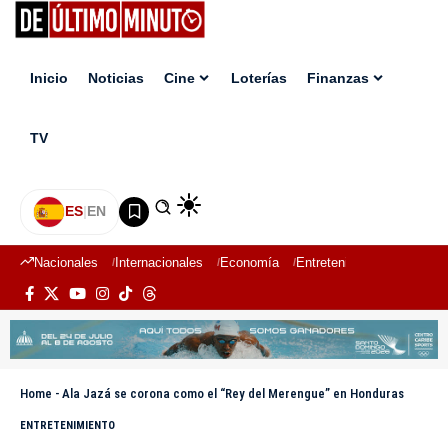
Inicio
Noticias
Cine
Loterías
Finanzas
TV
ES
|
EN
Nacionales
Internacionales
Economía
Entretenimiento
Deport
Home
-
Ala Jazá se corona como el “Rey del Merengue” en Honduras
ENTRETENIMIENTO