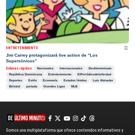
ENTRETENIMIENTO
Jim Carrey protagonizará live action de “Los
Supersónicos”
Enlaces rápidos:
Nacionales
Internacionales
Deultimominuto
República Dominicana
Entretenimiento
ElPeriódicodelaVerdad
Deportes
Estilo
Economía
Estados Unidos
Luis Abinader
Béisbol
portada
Grandes Ligas
MLB
Somos una multiplataforma que ofrece contenidos informativos y