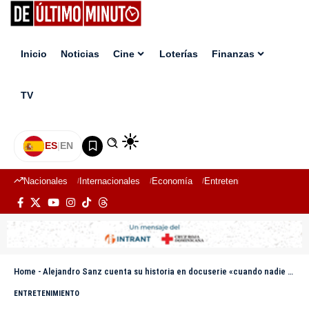
Inicio
Noticias
Cine
Loterías
Finanzas
TV
ES
|
EN
Nacionales
Internacionales
Economía
Entretenimiento
Deport
Home
-
Alejandro Sanz cuenta su historia en docuserie «cuando nadie me ve» de Sony Music Vision
ENTRETENIMIENTO