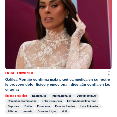
ENTRETENIMIENTO
Galilea Montijo confirma mala practica médica en su rostro
le provocó dolor físico y emocional; dice aún confía en las
cirugías
Enlaces rápidos:
Nacionales
Internacionales
Deultimominuto
República Dominicana
Entretenimiento
ElPeriódicodelaVerdad
Deportes
Estilo
Economía
Estados Unidos
Luis Abinader
Béisbol
portada
Grandes Ligas
MLB