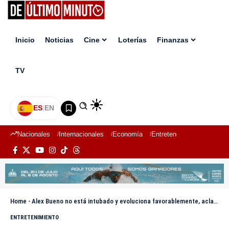
Inicio
Noticias
Cine
Loterías
Finanzas
TV
ES
|
EN
Nacionales
Internacionales
Economía
Entretenimiento
Deport
Home
-
Alex Bueno no está intubado y evoluciona favorablemente, aclara su equipo
ENTRETENIMIENTO