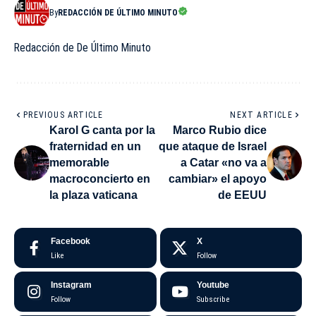
By
REDACCIÓN DE ÚLTIMO MINUTO
Redacción de De Último Minuto
PREVIOUS ARTICLE
NEXT ARTICLE
Karol G canta por la
Marco Rubio dice
fraternidad en un
que ataque de Israel
memorable
a Catar «no va a
macroconcierto en
cambiar» el apoyo
la plaza vaticana
de EEUU
Facebook
X
Like
Follow
Instagram
Youtube
Follow
Subscribe