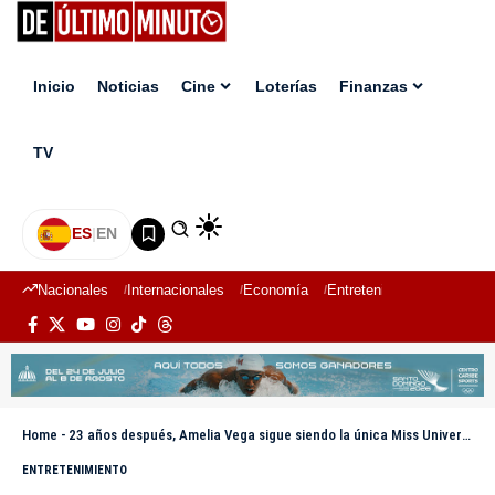
Inicio
Noticias
Cine
Loterías
Finanzas
TV
ES
|
EN
Nacionales
Internacionales
Economía
Entretenimiento
Deport
Home
-
23 años después, Amelia Vega sigue siendo la única Miss Universo de RD
ENTRETENIMIENTO