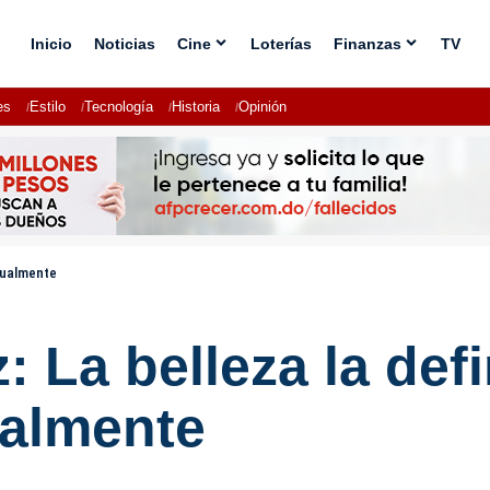
Inicio
Noticias
Cine
Loterías
Finanzas
TV
es
Estilo
Tecnología
Historia
Opinión
idualmente
: La belleza la def
ualmente