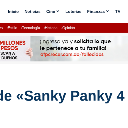
Inicio
Noticias
Cine
Loterías
Finanzas
TV
es
Estilo
Tecnología
Historia
Opinión
de «Sanky Panky 4 