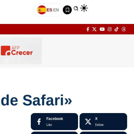
ES
|
EN
de Safari»
Facebook
X
Like
Follow