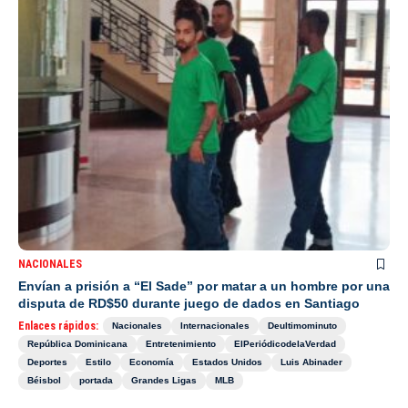
NACIONALES
Envían a prisión a “El Sade” por matar a un hombre por una
disputa de RD$50 durante juego de dados en Santiago
Enlaces rápidos:
Nacionales
Internacionales
Deultimominuto
República Dominicana
Entretenimiento
ElPeriódicodelaVerdad
Deportes
Estilo
Economía
Estados Unidos
Luis Abinader
Béisbol
portada
Grandes Ligas
MLB