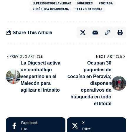
ELPERIÓDICODELAVERDAD
FÚNEBRES
PORTADA
REPÚBLICA DOMINICANA
TEATRO NACIONAL
Share This Article
PREVIOUS ARTICLE
NEXT ARTICLE
La Digesett activa
Ocupan 30
un contraflujo
paquetes de
vespertino en el
cocaína en Peravia;
Malecón para
disponen
agilizar el tránsito
operativos de
búsqueda en todo
el litoral
Facebook
X
Like
Follow