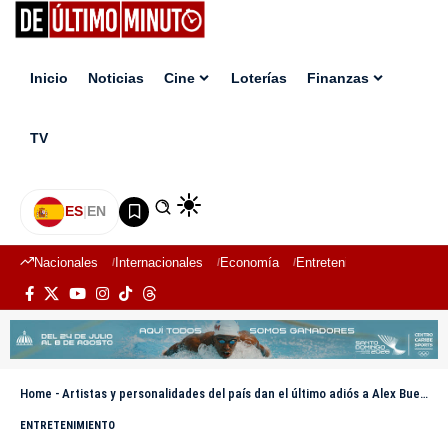
Inicio
Noticias
Cine
Loterías
Finanzas
TV
ES
|
EN
Nacionales
Internacionales
Economía
Entretenimiento
Deport
Home
-
Artistas y personalidades del país dan el último adiós a Alex Bueno en el Teatro Nacional
ENTRETENIMIENTO