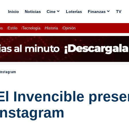
Inicio
Noticias
Cine
Loterías
Finanzas
TV
es
Estilo
Tecnología
Historia
Opinión
 Instagram
l Invencible prese
Instagram