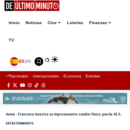
Inicio
Noticias
Cine
Loterías
Finanzas
TV
ES
|
EN
Nacionales
Internacionales
Economía
Entretenimiento
Deport
Home
-
Francisca muestra su impresionante cambio físico; pierde 45 libras
ENTRETENIMIENTO