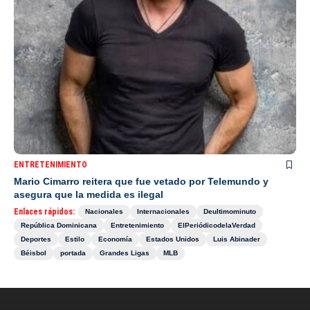
ENTRETENIMIENTO
Mario Cimarro reitera que fue vetado por Telemundo y
asegura que la medida es ilegal
Enlaces rápidos:
Nacionales
Internacionales
Deultimominuto
República Dominicana
Entretenimiento
ElPeriódicodelaVerdad
Deportes
Estilo
Economía
Estados Unidos
Luis Abinader
Béisbol
portada
Grandes Ligas
MLB