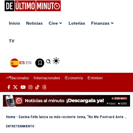
Inicio
Noticias
Cine
Loterías
Finanzas
TV
ES
|
EN
Nacionales
Internacionales
Economía
Entretenimiento
Deport
Home
-
Savina Felix lanza su más reciente tema, “No Me Postraré Ante Otro Dios”
ENTRETENIMIENTO