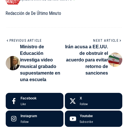
Redacción de De Último Minuto
PREVIOUS ARTICLE
NEXT ARTICLE
Ministro de
Irán acusa a EE.UU.
Educación
de obstruir el
investiga video
acuerdo para evitar
musical grabado
retorno de
supuestamente en
sanciones
una escuela
Facebook
X
Like
Follow
Instagram
Youtube
Follow
Subscribe