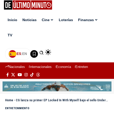
Inicio
Noticias
Cine
Loterías
Finanzas
TV
ES
|
EN
Nacionales
Internacionales
Economía
Entretenimiento
Deport
Home
-
CG lanza su primer EP Locked In With Myself bajo el sello Underwater Music
ENTRETENIMIENTO