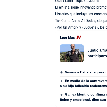
«Best Latin Tropical Album».
El artista sigue innovando prom
Historia» que incluye las cancio
Ti», Como Anillo Al Dedo», «La pas
«Por Un Amor» y «Juguete», los c
Leer Más
Justicia f
participaro
Verónica Batista regresa 
En medio de la controvers
a su hijo fallecido reciente
Galilea Montijo confirma 
físico y emocional; dice aún 