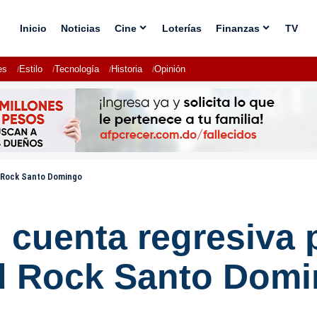
Inicio
Noticias
Cine
Loterías
Finanzas
TV
es
Estilo
Tecnología
Historia
Opinión
d Rock Santo Domingo
 cuenta regresiva 
rd Rock Santo Dom