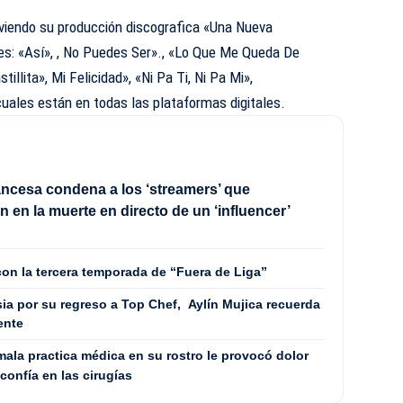
oviendo su producción discografica «Una Nueva
nes: «Así», , No Puedes Ser»., «Lo Que Me Queda De
tillita», Mi Felicidad», «Ni Pa Ti, Ni Pa Mi»,
uales están en todas las plataformas digitales.
rancesa condena a los ‘streamers’ que
n en la muerte en directo de un ‘influencer’
con la tercera temporada de “Fuera de Liga”
ia por su regreso a Top Chef, Aylín Mujica recuerda
mente
mala practica médica en su rostro le provocó dolor
confía en las cirugías