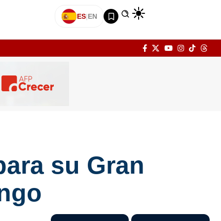
ES
|
EN
para su Gran
ingo