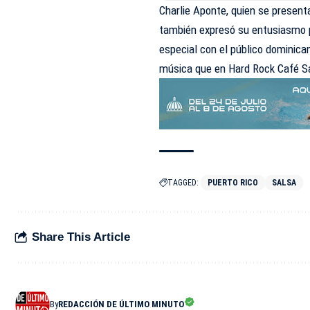
Charlie Aponte, quien se presen
también expresó su entusiasmo p
especial con el público dominica
música que en Hard Rock Café 
TAGGED:
PUERTO RICO
SALSA
Share This Article
By
REDACCIÓN DE ÚLTIMO MINUTO