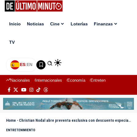
Inicio
Noticias
Cine
Loterías
Finanzas
TV
ES
|
EN
Nacionales
Internacionales
Economía
Entretenimiento
Deport
Home
-
Christian Nodal abre preventa exclusiva con descuento especial para clientes VISA
ENTRETENIMIENTO