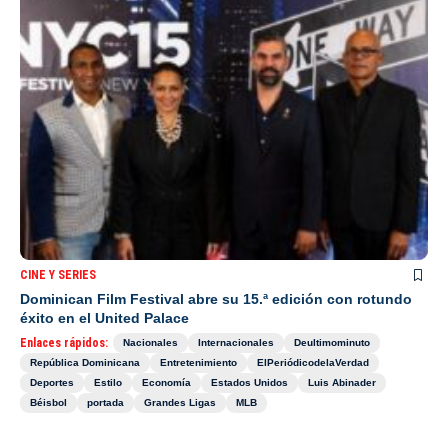
CINE Y SERIES
Dominican Film Festival abre su 15.ª edición con rotundo
éxito en el United Palace
Enlaces rápidos:
Nacionales
Internacionales
Deultimominuto
República Dominicana
Entretenimiento
ElPeriódicodelaVerdad
Deportes
Estilo
Economía
Estados Unidos
Luis Abinader
Béisbol
portada
Grandes Ligas
MLB