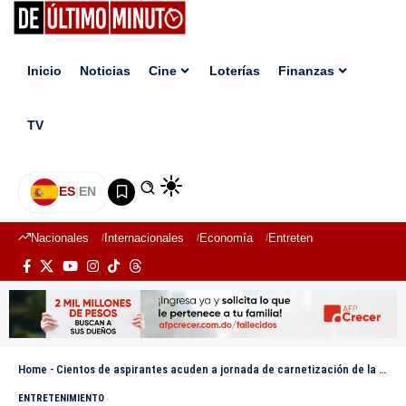
Inicio
Noticias
Cine
Loterías
Finanzas
TV
ES
|
EN
Nacionales
Internacionales
Economía
Entretenimiento
Deport
Home
-
Cientos de aspirantes acuden a jornada de carnetización de la Comisión de Espectáculos Públicos
ENTRETENIMIENTO