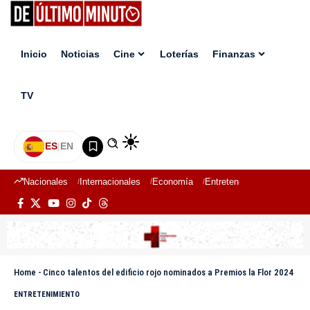
Inicio
Noticias
Cine
Loterías
Finanzas
TV
ES
|
EN
Nacionales
Internacionales
Economía
Entretenimiento
Deport
Home
-
Cinco talentos del edificio rojo nominados a Premios la Flor 2024
ENTRETENIMIENTO