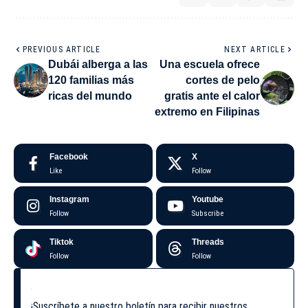
PREVIOUS ARTICLE
NEXT ARTICLE
Dubái alberga a las
Una escuela ofrece
120 familias más
cortes de pelo
ricas del mundo
gratis ante el calor
extremo en Filipinas
Facebook
X
Like
Follow
Instagram
Youtube
Follow
Subscribe
Tiktok
Threads
Follow
Follow
¡Suscríbete a nuestro boletín para recibir nuestros