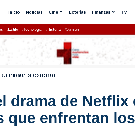
Inicio
Noticias
Cine
Loterías
Finanzas
TV
es
Estilo
Tecnología
Historia
Opinión
es que enfrentan los adolescentes
l drama de Netflix
es que enfrentan lo