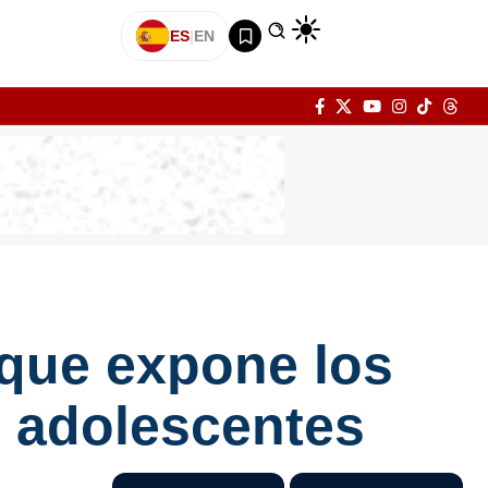
ES
|
EN
 que expone los
s adolescentes