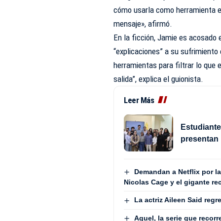
cómo usarla como herramienta ed
mensaje», afirmó.
En la ficción, Jamie es acosado 
“explicaciones” a su sufrimiento 
herramientas para filtrar lo que 
salida”, explica el guionista.
Leer Más
Estudiant
presentan 
Demandan a Netflix por l
Nicolas Cage y el gigante re
La actriz Aileen Said reg
Aquel, la serie que recorr