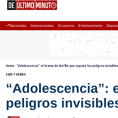
Nacionales
Internacionales
Economía
Entretenimiento
Deport
Home
-
“Adolescencia”: el drama de Netflix que expone los peligros invisibl
CINE Y SERIES
“Adolescencia”: e
peligros invisibl