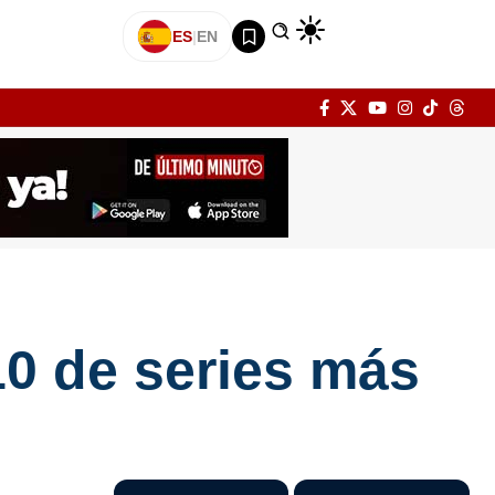
ES
|
EN
10 de series más