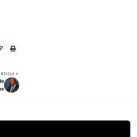
ARTICLE
de
ms