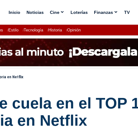
Inicio
Noticias
Cine
Loterías
Finanzas
TV
es
Estilo
Tecnología
Historia
Opinión
ria en Netflix
e cuela en el TOP 
ia en Netflix