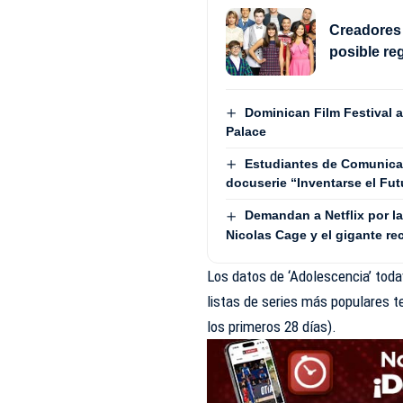
Creadores 
posible re
Dominican Film Festival a
Palace
Estudiantes de Comunica
docuserie “Inventarse el Fut
Demandan a Netflix por l
Nicolas Cage y el gigante re
Los datos de ‘Adolescencia’ toda
listas de series más populares t
los primeros 28 días).