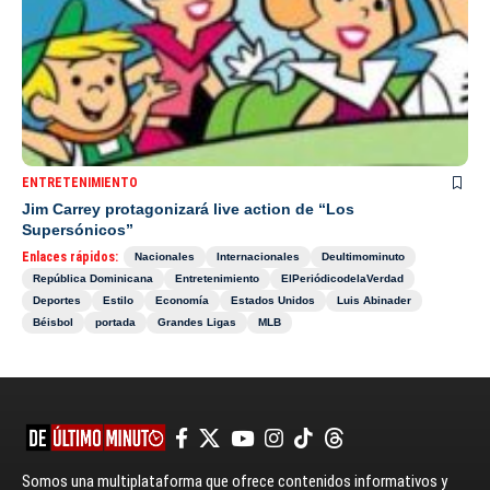
ENTRETENIMIENTO
Jim Carrey protagonizará live action de “Los
Supersónicos”
Enlaces rápidos:
Nacionales
Internacionales
Deultimominuto
República Dominicana
Entretenimiento
ElPeriódicodelaVerdad
Deportes
Estilo
Economía
Estados Unidos
Luis Abinader
Béisbol
portada
Grandes Ligas
MLB
Somos una multiplataforma que ofrece contenidos informativos y