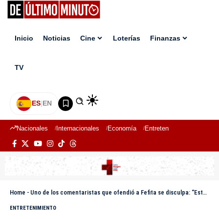
Inicio
Noticias
Cine
Loterías
Finanzas
TV
ES
|
EN
Nacionales
Internacionales
Economía
Entretenimiento
Deport
Home
-
Uno de los comentaristas que ofendió a Fefita se disculpa: “Esto es contenido”
ENTRETENIMIENTO