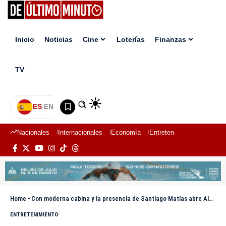
Inicio
Noticias
Cine
Loterías
Finanzas
TV
ES
|
EN
Nacionales
Internacionales
Economía
Entretenimiento
Deport
Home
-
Con moderna cabina y la presencia de Santiago Matías abre Alofoke Miami
ENTRETENIMIENTO