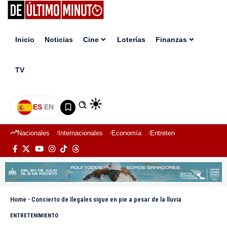
Inicio
Noticias
Cine
Loterías
Finanzas
TV
ES
|
EN
Nacionales
Internacionales
Economía
Entretenimiento
Deport
Home
-
Concierto de Ilegales sigue en pie a pesar de la lluvia
ENTRETENIMIENTO