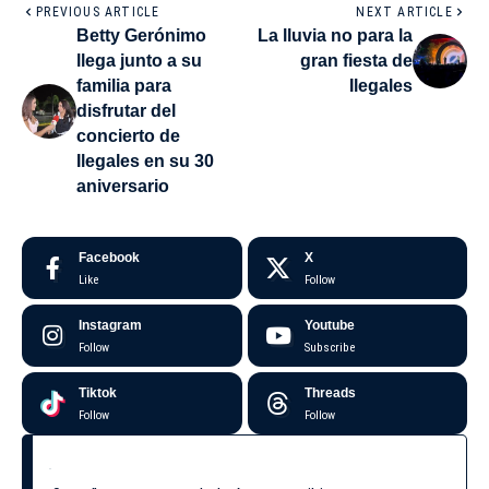
PREVIOUS ARTICLE
NEXT ARTICLE
Betty Gerónimo
La lluvia no para la
llega junto a su
gran fiesta de
familia para
Ilegales
disfrutar del
concierto de
Ilegales en su 30
aniversario
Facebook
X
Like
Follow
Instagram
Youtube
Follow
Subscribe
Tiktok
Threads
Follow
Follow