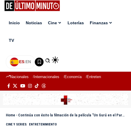
Inicio
Noticias
Cine
Loterías
Finanzas
TV
ES
|
EN
Nacionales
Internacionales
Economía
Entretenimiento
Deport
Home
-
Continúa con éxito la filmación de la película “Un Gurú en el Paraíso”
CINE Y SERIES
ENTRETENIMIENTO