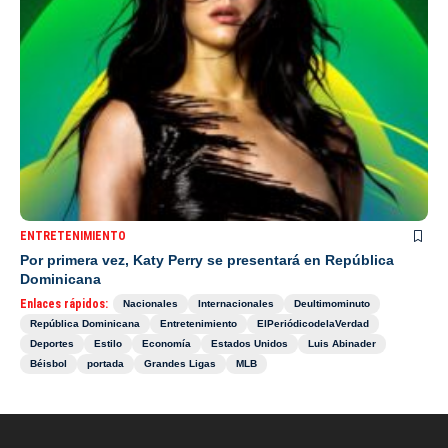
ENTRETENIMIENTO
Por primera vez, Katy Perry se presentará en República
Dominicana
Enlaces rápidos:
Nacionales
Internacionales
Deultimominuto
República Dominicana
Entretenimiento
ElPeriódicodelaVerdad
Deportes
Estilo
Economía
Estados Unidos
Luis Abinader
Béisbol
portada
Grandes Ligas
MLB