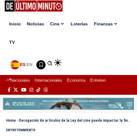
Inicio
Noticias
Cine
Loterías
Finanzas
TV
ES
|
EN
Nacionales
Internacionales
Economía
Entretenimiento
Deport
Home
-
Derogación de artículos de la Ley del cine puede impactar la financiación de proyectos de la industria
ENTRETENIMIENTO