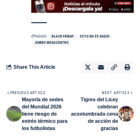
TAGGED:
BLACK FRIDAY
ESTO NO ES RADIO
JUMBO MEGACENTRO
Share This Article
PREVIOUS ARTICLE
NEXT ARTICLE
Mayoría de sedes
Tigres del Licey
del Mundial 2026
celebran
tiene riesgo de
acostumbrada cena
estrés térmico para
de acción de
los futbolistas
gracias