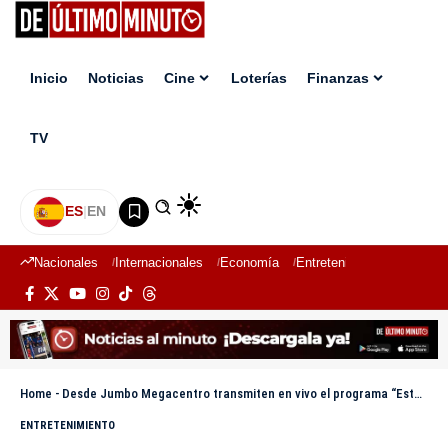
Inicio
Noticias
Cine
Loterías
Finanzas
TV
ES
|
EN
Nacionales
Internacionales
Economía
Entretenimiento
Deport
Home
-
Desde Jumbo Megacentro transmiten en vivo el programa “Esto No Es Radio” por Black Friday
ENTRETENIMIENTO