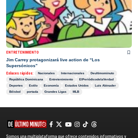
ENTRETENIMIENTO
Jim Carrey protagonizará live action de “Los
Supersónicos”
Enlaces rápidos:
Nacionales
Internacionales
Deultimominuto
República Dominicana
Entretenimiento
ElPeriódicodelaVerdad
Deportes
Estilo
Economía
Estados Unidos
Luis Abinader
Béisbol
portada
Grandes Ligas
MLB
Somos una multiplataforma que ofrece contenidos informativos y