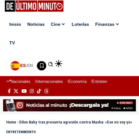
Inicio
Noticias
Cine
Loterías
Finanzas
TV
ES
|
EN
Nacionales
Internacionales
Economía
Entretenimiento
Deport
Home
-
Dilon Baby tras presunta agresión contra Masha: «Ese no soy yo»
ENTRETENIMIENTO