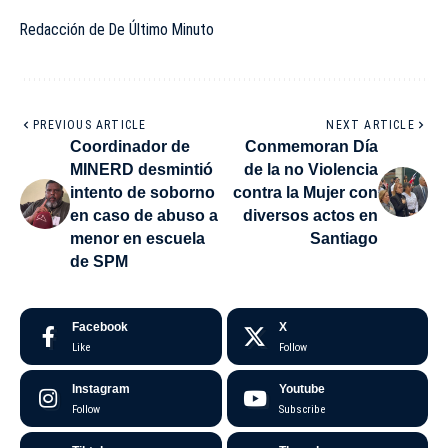
Redacción de De Último Minuto
PREVIOUS ARTICLE
NEXT ARTICLE
Coordinador de
Conmemoran Día
MINERD desmintió
de la no Violencia
intento de soborno
contra la Mujer con
en caso de abuso a
diversos actos en
menor en escuela
Santiago
de SPM
Facebook
X
Like
Follow
Instagram
Youtube
Follow
Subscribe