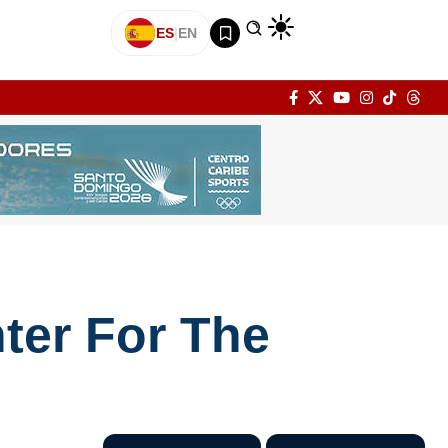
ES
|
EN
ter For The