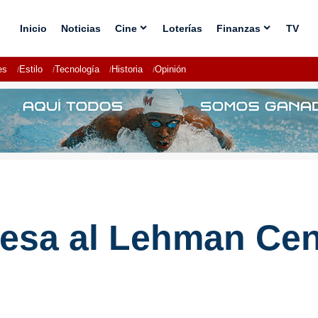
Inicio
Noticias
Cine
Loterías
Finanzas
TV
es
Estilo
Tecnología
Historia
Opinión
resa al Lehman Cen